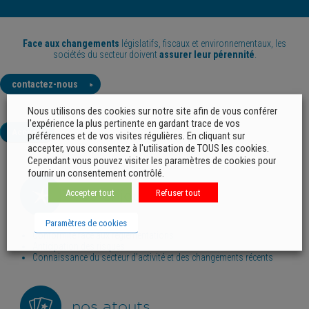
Face aux changements
législatifs, fiscaux et environnementaux, les
sociétés du secteur doivent
assurer leur pérennité
.
contactez-nous
Nous utilisons des cookies sur notre site afin de vous conférer
l'expérience la plus pertinente en gardant trace de vos
Accueil
préférences et de vos visites régulières. En cliquant sur
accepter, vous consentez à l'utilisation de TOUS les cookies.
Cependant vous pouvez visiter les paramètres de cookies pour
fournir un consentement contrôlé.
vos enjeux
Accepter tout
Refuser tout
Paramètres de cookies
Conformité face aux réglementations
Anticipation des risques
Connaissance du secteur d’activité et des changements récents
nos atouts