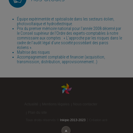
Équipe expérimentée et spécialisée dans les secteurs éolien,
photovoltaïque et hydroélectrique.
Prix du premier mémoire national pour l’année 2008 décerné par
le Conseil supérieur de l'Ordre des experts-comptables à notre
commissaire aux comptes : « L’approche par les risques dans le
cadre de l’audit légal d’une société possédant des parcs
éoliens ».
Maîtrise des risques
Accompagnement comptable et financier (acquisition,
transmission, distribution, approvisionnement…)
Actualité
Mentions légales
Nous contacter
Plan du site
Tous droits réservés ©
Inkipio 2013-2023
Création acti