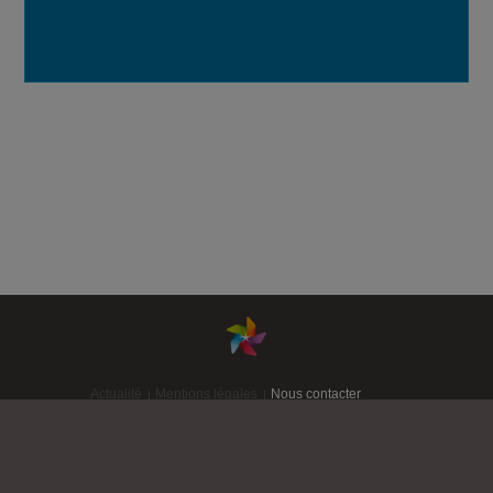
Actualité
Mentions légales
Nous contacter
Plan du site
Tous droits réservés ©
Inkipio 2013-2023
Création acti