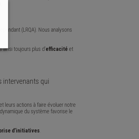
9.
ndépendant (LRQA). Nous analysons
ainsi toujours plus d’
efficacité
et
es intervenants qui
t leurs actions à faire évoluer notre
a dynamique du système favorise le
prise d’initiatives
.