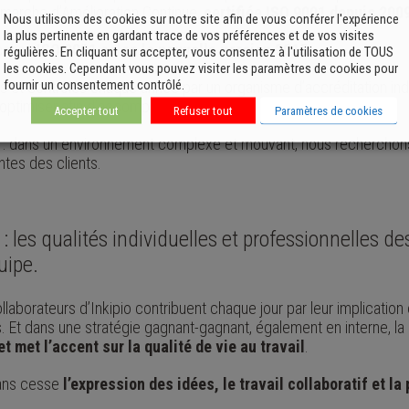
démarche d’Amélioration Continue,
certifiée ISO 9001 depuis 200
Nous utilisons des cookies sur notre site afin de vous conférer l'expérience
la plus pertinente en gardant trace de vos préférences et de vos visites
ication
ISO 9001 selon la nouvelle version 2015.
régulières. En cliquant sur accepter, vous consentez à l'utilisation de TOUS
les cookies. Cependant vous pouvez visiter les paramètres de cookies pour
fournir un consentement contrôlé.
és et contrôlés chaque année par un organisme d’accréditation i
optimiser afin d’accompagner nos clients dans leur entreprise.
Accepter tout
Refuser tout
Paramètres de cookies
orer : dans un environnement complexe et mouvant, nous recherchons 
tes des clients.
 : les qualités individuelles et professionnelles d
uipe.
laborateurs d’Inkipio contribuent chaque jour par leur implication e
s. Et dans une stratégie gagnant-gagnant, également en interne, l
met l’accent sur la qualité de vie au travail
.
sans cesse
l’expression des idées, le travail collaboratif et la 