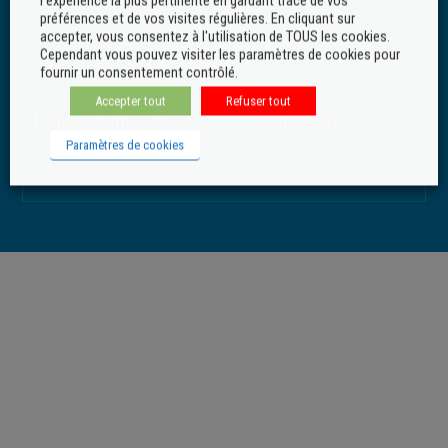
l'expérience la plus pertinente en gardant trace de vos
Inkipio
- Ressources documentaires
préférences et de vos visites régulières. En cliquant sur
accepter, vous consentez à l'utilisation de TOUS les cookies.
Cependant vous pouvez visiter les paramètres de cookies pour
fournir un consentement contrôlé.
Accepter tout
Refuser tout
[contact-form-7 id="1351" title="Formulaire"]
Paramètres de cookies