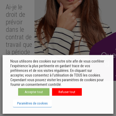
Ai-je le
droit de
prévoir
dans le
contrat de
travail que
la période
d'essai
Nous utilisons des cookies sur notre site afin de vous conférer
sera
l'expérience la plus pertinente en gardant trace de vos
préférences et de vos visites régulières. En cliquant sur
renouvelée
accepter, vous consentez à l'utilisation de TOUS les cookies.
Cependant vous pouvez visiter les paramètres de cookies pour
?
fournir un consentement contrôlé.
Accepter tout
Refuser tout
- NON -
Paramètres de cookies