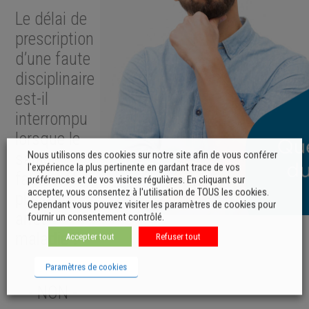
Le délai de
prescription
d’une faute
disciplinaire
est-il
interrompu
lorsque le
Nous utilisons des cookies sur notre site afin de vous conférer
salarié
l'expérience la plus pertinente en gardant trace de vos
fautif est
préférences et de vos visites régulières. En cliquant sur
accepter, vous consentez à l'utilisation de TOUS les cookies.
placé en
Cependant vous pouvez visiter les paramètres de cookies pour
arrêt
fournir un consentement contrôlé.
maladie ?
Accepter tout
Refuser tout
Paramètres de cookies
- NON -